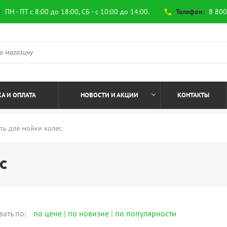
:
ПН - ПТ с 8:00 до 18:00, СБ - с 10:00 до 14:00.
Телефон:
8 800
phone
А И ОПЛАТА
НОВОСТИ И АКЦИИ
КОНТАКТЫ
ть для мойки колес
с
вать по:
по цене
|
по новизне
|
по популярности