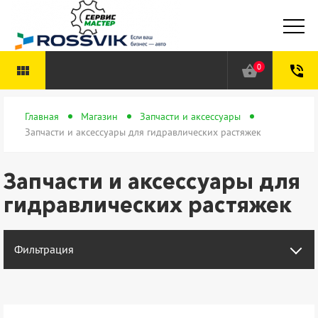
0
view_module
shopping_basket
phone_in_talk
Главная
Магазин
Запчасти и аксессуары
Запчасти и аксессуары для гидравлических растяжек
Запчасти и аксессуары для
гидравлических растяжек
Фильтрация