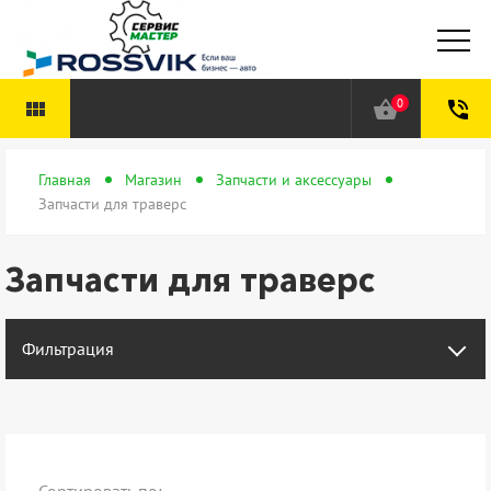
0
view_module
shopping_basket
phone_in_talk
Главная
Магазин
Запчасти и аксессуары
Запчасти для траверс
Запчасти для траверс
Фильтрация