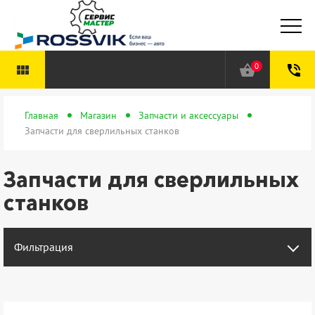
0
view_module
shopping_basket
phone_in_talk
Главная
Магазин
Запчасти и аксессуары
Запчасти для сверлильных станков
Запчасти для сверлильных
станков
Фильтрация