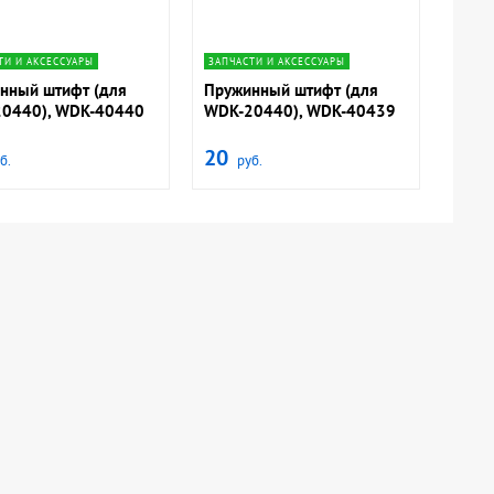
navigate_next
navigate_next
ТИ И АКСЕССУАРЫ
ЗАПЧАСТИ И АКСЕССУАРЫ
нный штифт (для
Пружинный штифт (для
0440), WDK-40440
WDK-20440), WDK-40439
20
б.
руб.