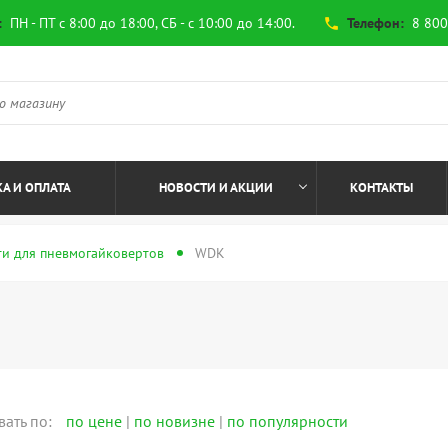
:
ПН - ПТ с 8:00 до 18:00, СБ - с 10:00 до 14:00.
Телефон:
8 800
phone
А И ОПЛАТА
НОВОСТИ И АКЦИИ
КОНТАКТЫ
ти для пневмогайковертов
WDK
вать по:
по цене
|
по новизне
|
по популярности