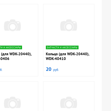
navigate_next
navigate_next
ТИ И АКСЕССУАРЫ
ЗАПЧАСТИ И АКСЕССУАРЫ
 (для WDK-20440),
Кольцо (для WDK-20440),
40406
WDK-40410
20
б.
руб.