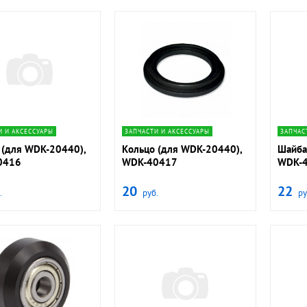
ate_next
navigate_next
И И АКСЕССУАРЫ
ЗАПЧАСТИ И АКСЕССУАРЫ
ЗАПЧАС
 (для WDK-20440),
Кольцо (для WDK-20440),
Шайба
0416
WDK-40417
WDK-
20
22
.
руб.
ру