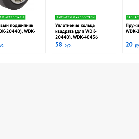
ate_next
navigate_next
И И АКСЕССУАРЫ
ЗАПЧАСТИ И АКСЕССУАРЫ
ЗАПЧАС
вый подшипник
Уплотнение кольца
Пружи
DK-20440), WDK-
квадрата (для WDK-
WDK-2
20440), WDK-40436
58
20
уб.
руб.
ру