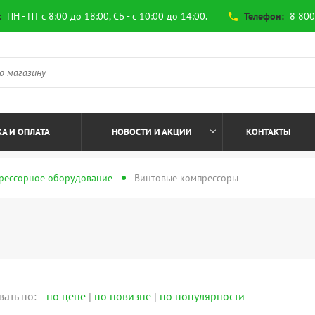
:
ПН - ПТ с 8:00 до 18:00, СБ - с 10:00 до 14:00.
Телефон:
8 800
phone
А И ОПЛАТА
НОВОСТИ И АКЦИИ
КОНТАКТЫ
рессорное оборудование
Винтовые компрессоры
вать по:
по цене
|
по новизне
|
по популярности