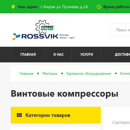
Наш адрес:
г. Киров ул. Пугачева, д.1Б
Время работы
place
access_time
ГЛАВНАЯ
О НАС
УСЛУГИ
ДОСТАВК
Главная
Магазин
Гаражное оборудование
Комп
Винтовые компрессоры
view_module
Категории товаров
Сортиро