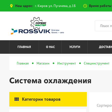
Наш адрес:
г. Киров ул. Пугачева, д.1Б
Время работы
place
access_time
ГЛАВНАЯ
О НАС
УСЛУГИ
ДОСТАВК
Главная
Магазин
Инструмент
Специнструмент
Система охлаждения
view_module
Категории товаров
Сортиро