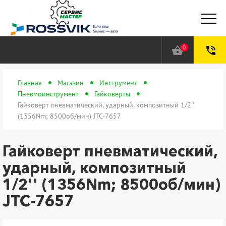
0
shopping_basket
phone_in_talk
Главная
Магазин
Инструмент
Пневмоинструмент
Гайковерты
Гайковерт пневматический, ударный, композитный 1/2''
(1356Nm; 8500об/мин) JTC-7657
Гайковерт пневматический,
ударный, композитный
1/2'' (1356Nm; 8500об/мин)
JTC-7657