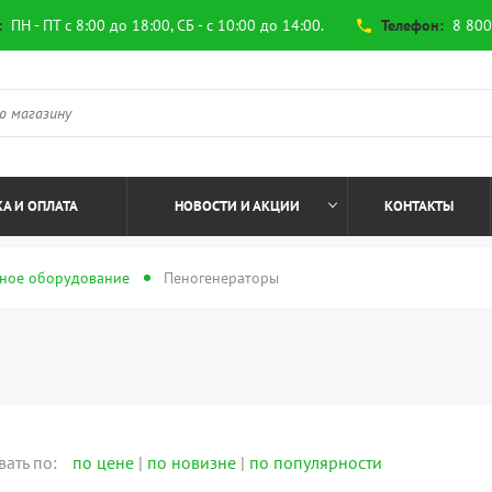
:
ПН - ПТ с 8:00 до 18:00, СБ - с 10:00 до 14:00.
Телефон:
8 800
phone
А И ОПЛАТА
НОВОСТИ И АКЦИИ
КОНТАКТЫ
ное оборудование
Пеногенераторы
вать по:
по цене
|
по новизне
|
по популярности