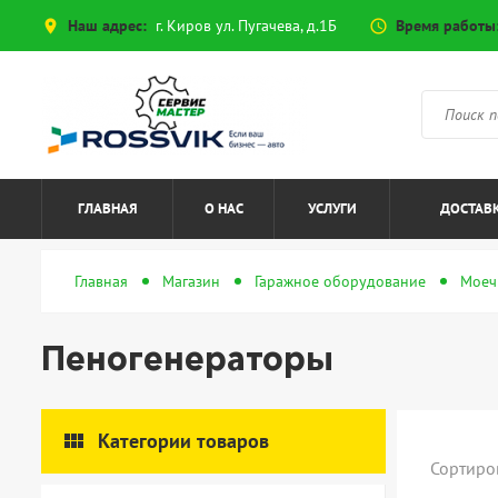
Наш адрес:
г. Киров ул. Пугачева, д.1Б
Время работы
place
access_time
ГЛАВНАЯ
О НАС
УСЛУГИ
ДОСТАВК
Главная
Магазин
Гаражное оборудование
Моеч
Пеногенераторы
view_module
Категории товаров
Сортиро