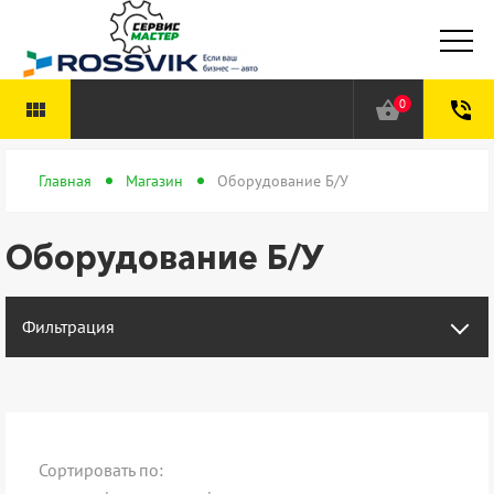
0
view_module
shopping_basket
phone_in_talk
Главная
Магазин
Оборудование Б/У
Оборудование Б/У
Фильтрация
Сортировать по: