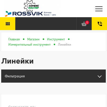
0
view_module
shopping_basket
phone_in_talk
Главная
Магазин
Инструмент
Измерительный инструмент
Линейки
Линейки
Фильтрация