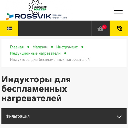
0
view_module
shopping_basket
phone_in_talk
Главная
Магазин
Инструмент
Индукционные нагреватели
Индукторы для беспламенных нагревателей
Индукторы для
беспламенных
нагревателей
Фильтрация