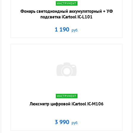
ИНСТРУМЕНТ
Фонарь светодиондный аккумуляторный + УФ
подсветка iCartool IC-L101
1 190
руб.
navigate_next
ИНСТРУМЕНТ
Люксметр цифровой iCartool IC-M106
3 990
руб.