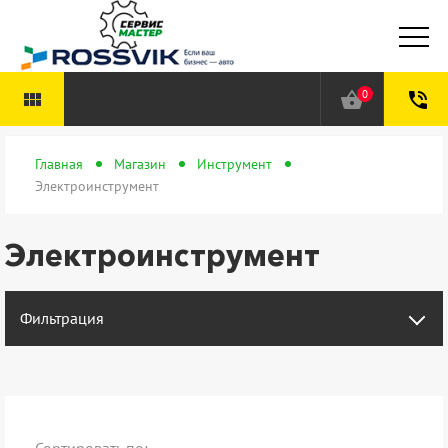
0
view_module
shopping_basket
phone_in_talk
Главная
Магазин
Инструмент
Электроинструмент
Электроинструмент
Фильтрация