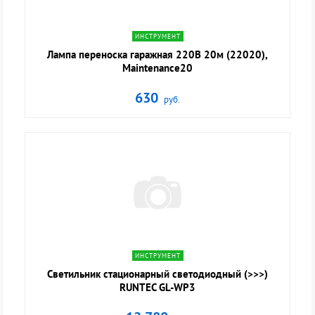
navigate_next
ИНСТРУМЕНТ
Лампа переноска гаражная 220В 20м (22020),
Maintenance20
630
руб.
navigate_next
ИНСТРУМЕНТ
Светильник стационарный светодиодный (>>>)
RUNTEC GL-WP3