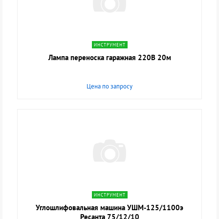
navigate_next
ИНСТРУМЕНТ
Лампа переноска гаражная 220В 20м
Цена по запросу
navigate_next
ИНСТРУМЕНТ
Углошлифовальная машина УШМ-125/1100э
Ресанта 75/12/10