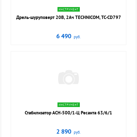
navigate_next
ИНСТРУМЕНТ
Дрель-шуруповерт 20В, 2Ач TECHNICOM, TC-CD797
6 490
руб.
navigate_next
ИНСТРУМЕНТ
Стабилизатор АСН-500/1-Ц Ресанта 63/6/1
2 890
руб.