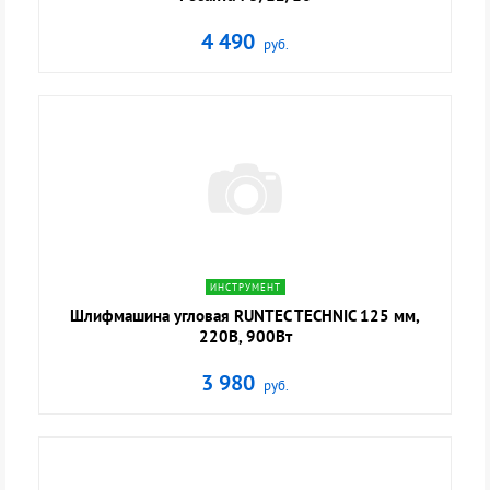
4 490
руб.
navigate_next
ИНСТРУМЕНТ
Шлифмашина угловая RUNTEC TECHNIC 125 мм,
220В, 900Вт
3 980
руб.