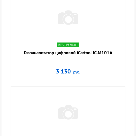
navigate_next
ИНСТРУМЕНТ
Газоанализатор цифровой iCartool IC-M101A
3 130
руб.
navigate_next