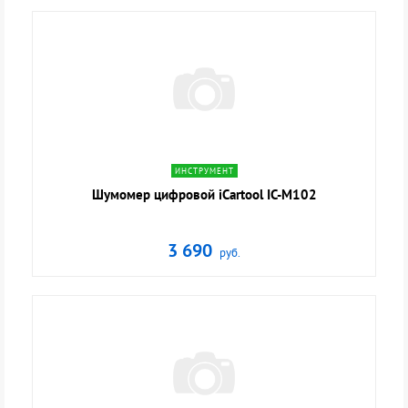
navigate_next
ИНСТРУМЕНТ
Шумомер цифровой iCartool IC-M102
3 690
руб.