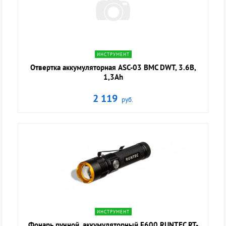
navigate_next
ИНСТРУМЕНТ
Отвертка аккумуляторная ASC-03 BMC DWT, 3.6В,
1,3Ah
2 119
руб.
navigate_next
ИНСТРУМЕНТ
Фонарь ручной, аккумуляторный F600 RUNTEC RT-