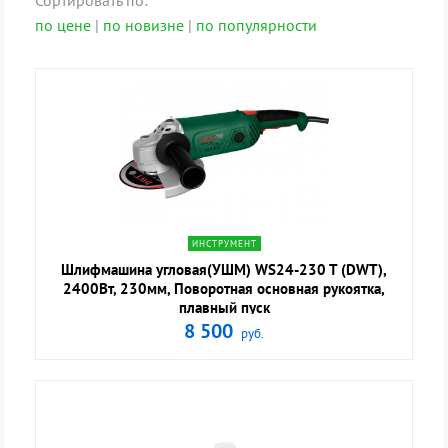
Сортировать по:
по цене
|
по новизне
|
по популярности
navigate_next
ИНСТРУМЕНТ
Шлифмашина угловая(УШМ) WS24-230 T (DWT),
2400Вт, 230мм, Поворотная основная рукоятка,
плавный пуск
8 500
руб.