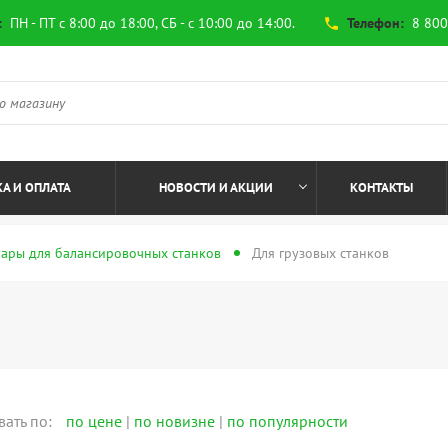
:
ПН - ПТ с 8:00 до 18:00, СБ - с 10:00 до 14:00.
Телефон:
8 800
phone
А И ОПЛАТА
НОВОСТИ И АКЦИИ
КОНТАКТЫ
уары для балансировочных станков
Для грузовых станков
вать по:
по цене
|
по новизне
|
по популярности