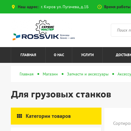
Наш адрес:
г. Киров ул. Пугачева, д.1Б
Время работы
place
access_time
ГЛАВНАЯ
О НАС
УСЛУГИ
ДОСТАВК
Главная
Магазин
Запчасти и аксессуары
Аксесс
Для грузовых станков
view_module
Категории товаров
Сортиро