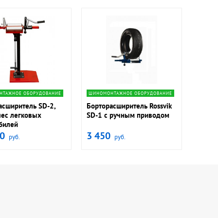
ate_next
navigate_next
НТАЖНОЕ ОБОРУДОВАНИЕ
ШИНОМОНТАЖНОЕ ОБОРУДОВАНИЕ
асширитель SD-2,
Борторасширитель Rossvik
лес легковых
SD-1 с ручным приводом
билей
0
3 450
руб.
руб.