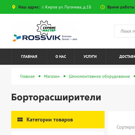
Наш адрес:
г. Киров ул. Пугачева, д.1Б
Время работы
place
access_time
ГЛАВНАЯ
О НАС
УСЛУГИ
ДОСТАВК
Главная
Магазин
Шиномонтажное оборудование
Борторасширители
view_module
Категории товаров
Сортиро